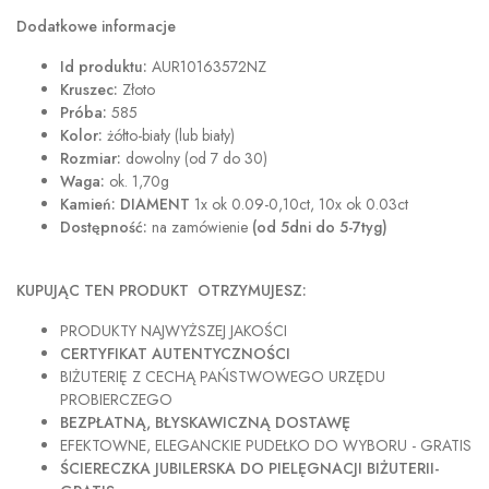
Dodatkowe informacje
Id produktu:
AUR10163572NZ
Kruszec:
Złoto
Próba:
585
Kolor:
żółto-biały (lub biały)
Rozmiar:
dowolny (od 7 do 30)
Waga:
ok. 1,70g
Kamień: DIAMENT
1x ok 0.09-0,10ct, 10x ok 0.03ct
Dostępność:
na zamówienie
(od 5dni do 5-7tyg)
KUPUJĄC TEN PRODUKT OTRZYMUJESZ:
PRODUKTY NAJWYŻSZEJ JAKOŚCI
CERTYFIKAT AUTENTYCZNOŚCI
BIŻUTERIĘ Z CECHĄ PAŃSTWOWEGO URZĘDU
PROBIERCZEGO
BEZPŁATNĄ, BŁYSKAWICZNĄ DOSTAWĘ
EFEKTOWNE, ELEGANCKIE PUDEŁKO DO WYBORU - GRATIS
ŚCIERECZKA JUBILERSKA DO PIELĘGNACJI BIŻUTERII-