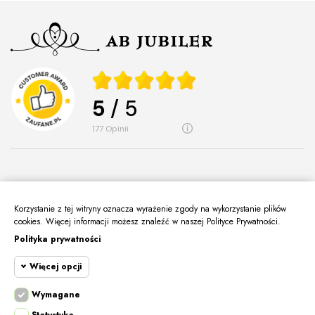
5
/ 5
177
opinii
Korzystanie z tej witryny oznacza wyrażenie zgody na wykorzystanie plików
O Nas
cookies. Więcej informacji możesz znaleźć w naszej Polityce Prywatności.
keyboard_arrow_down
Polityka prywatności
Informacje
keyboard_arrow_down
Więcej opcji
Moje Konto
keyboard_arrow_down
Kontakt
Wymagane
keyboard_arrow_down
Cookie funkcjonalne
Wymagane