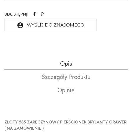
UDOSTĘPNIJ
account_circle
WYŚLIJ DO ZNAJOMEGO
Opis
Szczegóły Produktu
Opinie
ZŁOTY 585 ZARĘCZYNOWY PIERŚCIONEK BRYLANTY GRAWER
( NA ZAMÓWIENIE )