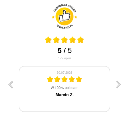
5
5
/
177
opinii
30.07.2026
st
W 100% polecam
ca
Marcin Z.