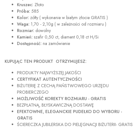
Kruszec:
Złoto
Próba:
585
Kolor:
żółty ( wykonanie w białym złocie GRATIS )
Waga:
1,70 - 2,10g ( w zależności od rozmiaru )
Rozmiar:
dowolny
Kamień:
szafir 0,50 ct, diament 0,18 ct H/Si
Dostępność:
na zamówienie
KUPUJĄC TEN PRODUKT OTRZYMUJESZ:
PRODUKTY NAJWYŻSZEJ JAKOŚCI
CERTYFIKAT AUTENTYCZNOŚCI
BIŻUTERIĘ Z CECHĄ PAŃSTWOWEGO URZĘDU
PROBIERCZEGO
MOŻLIWOŚĆ KOREKTY ROZMIARU - GRATIS
BEZPŁATNĄ, BŁYSKAWICZNĄ DOSTAWĘ
EFEKTOWNE, ELEGANCKIE PUDEŁKO DO WYBORU -
GRATIS
ŚCIERECZKA JUBILERSKA DO PIELĘGNACJI BIŻUTERII- GRATIS