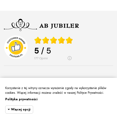
5
/ 5
177
opinii
Korzystanie z tej witryny oznacza wyrażenie zgody na wykorzystanie plików
O Nas
cookies. Więcej informacji możesz znaleźć w naszej Polityce Prywatności.
keyboard_arrow_down
Polityka prywatności
Informacje
keyboard_arrow_down
Więcej opcji
Moje Konto
keyboard_arrow_down