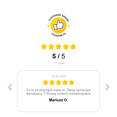
5
5
/
177
opinii
30.07.2026
st
W 100% polecam
ca
Marcin Z.