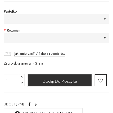
Pudełko
-
*
Rozmiar
-
Jak zmierzyć? / Tabela rozmiarów
Zaprojektuj grawer - Gratis!
Dodaj Do Koszyka
UDOSTĘPNIJ