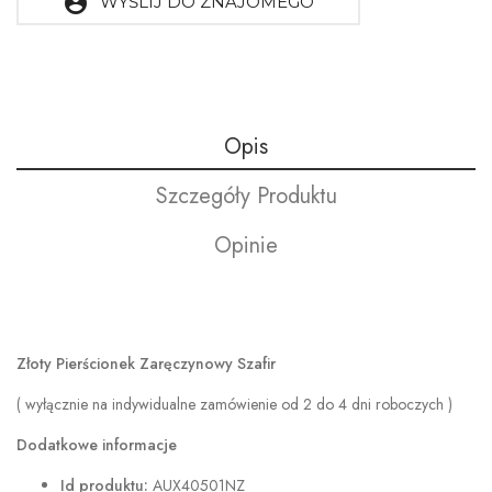
account_circle
WYŚLIJ DO ZNAJOMEGO
Opis
Szczegóły Produktu
Opinie
Złoty Pierścionek Zaręczynowy Szafir
( wyłącznie na indywidualne zamówienie od 2 do 4 dni roboczych )
Dodatkowe informacje
Id produktu:
AUX40501NZ