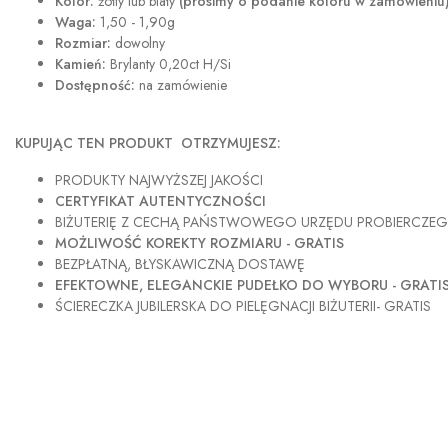
Kolor:
żółty lub biały
(prosimy o podanie koloru w zamówieniu
Waga:
1,50 - 1,90g
Rozmiar:
dowolny
Kamień:
Brylanty 0,20ct H/Si
Dostępność:
na zamówienie
KUPUJĄC TEN PRODUKT OTRZYMUJESZ:
PRODUKTY NAJWYŻSZEJ JAKOŚCI
CERTYFIKAT AUTENTYCZNOŚCI
BIŻUTERIĘ Z CECHĄ PAŃSTWOWEGO URZĘDU PROBIERCZE
MOŻLIWOŚĆ KOREKTY ROZMIARU - GRATIS
BEZPŁATNĄ, BŁYSKAWICZNĄ DOSTAWĘ
EFEKTOWNE, ELEGANCKIE PUDEŁKO DO WYBORU - GRATI
ŚCIERECZKA JUBILERSKA DO PIELĘGNACJI BIŻUTERII- GRATIS