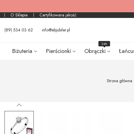
O Sklepie
Certyfikowana jakość
(89) 534 03 62
info@abjubiler.pl
24h
Biżuteria
Pierścionki
Obrączki
Łańcu
Strona główna