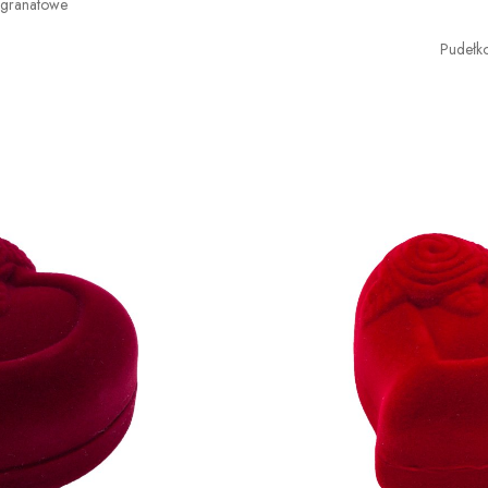
 granatowe
Pudełk