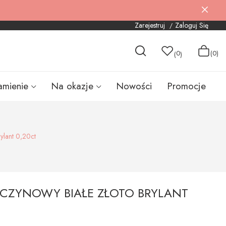
Zarejestruj
Zaloguj Się
0
(0)
(
)
amienie
Na okazje
Nowości
Promocje
ylant 0,20ct
ĘCZYNOWY BIAŁE ZŁOTO BRYLANT