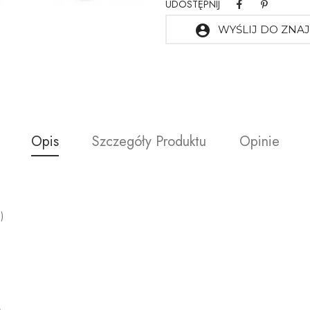
UDOSTĘPNIJ
account_circle
WYŚLIJ DO ZN
Opis
Szczegóły Produktu
Opinie
)