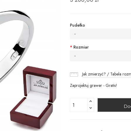
3 260,00 zł
Pudełko
-
*
Rozmiar
-
Jak zmierzyć? / Tabela roz
Zaprojektuj grawer - Gratis!
Do