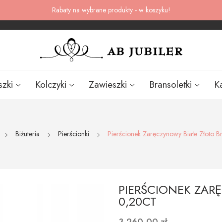
Rabaty na wybrane produkty - w koszyku!
szki
Kolczyki
Zawieszki
Bransoletki
K
Biżuteria
Pierścionki
Pierścionek Zaręczynowy Białe Złoto Br
PIERŚCIONEK ZAR
0,20CT