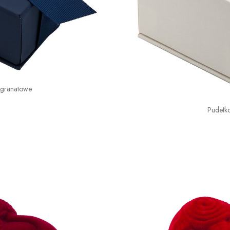
 granatowe
Pudełk