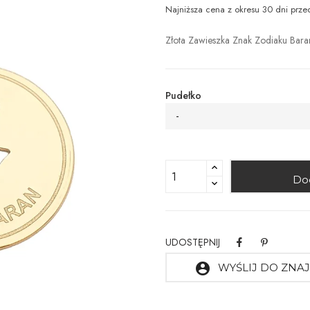
Najniższa cena z okresu 30 dni prze
Złota Zawieszka Znak Zodiaku Bara
Pudełko
-
Do
UDOSTĘPNIJ
account_circle
WYŚLIJ DO ZN