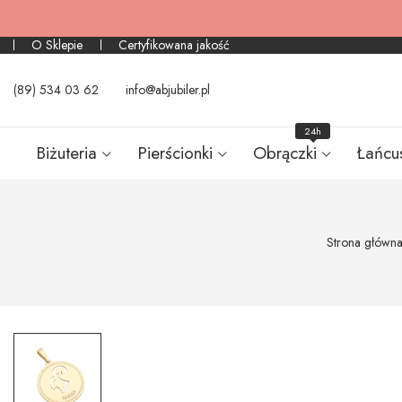
O Sklepie
Certyfikowana jakość
(89) 534 03 62
info@abjubiler.pl
24h
Biżuteria
Pierścionki
Obrączki
Łańcu
Strona główn