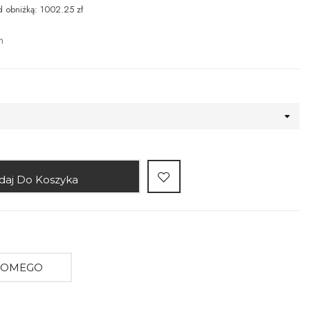
d obniżką: 1002.25 zł
n
daj Do Koszyka
AJOMEGO