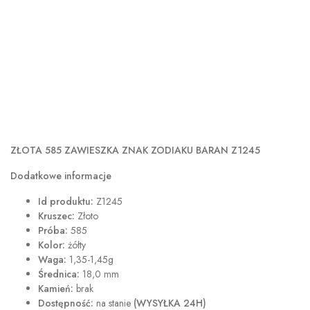
ZŁOTA 585 ZAWIESZKA ZNAK ZODIAKU BARAN Z1245
Dodatkowe informacje
Id produktu:
Z1245
Kruszec:
Złoto
Próba:
585
Kolor:
żółty
Waga:
1,35-1,45g
Średnica:
18,0 mm
Kamień:
brak
Dostępność:
na stanie
(WYSYŁKA 24H)