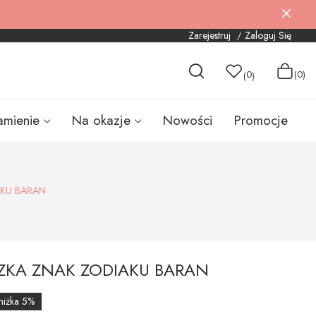
Zarejestruj
Zaloguj Się
0
(0)
(
)
amienie
Na okazje
Nowości
Promocje
AKU BARAN
SZKA ZNAK ZODIAKU BARAN
niżka 5%