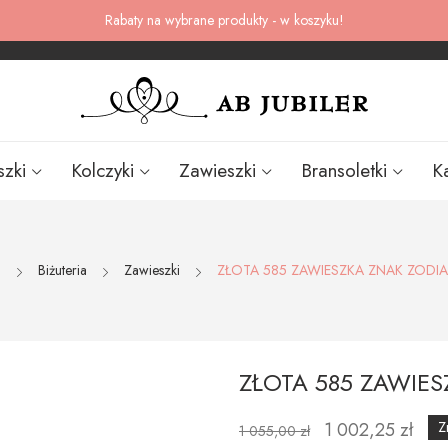
Rabaty na wybrane produkty - w koszyku!
szki
Kolczyki
Zawieszki
Bransoletki
K
a
Biżuteria
Zawieszki
ZŁOTA 585 ZAWIESZKA ZNAK ZODI
ZŁOTA 585 ZAWIE
1 002,25 zł
Z
1 055,00 zł