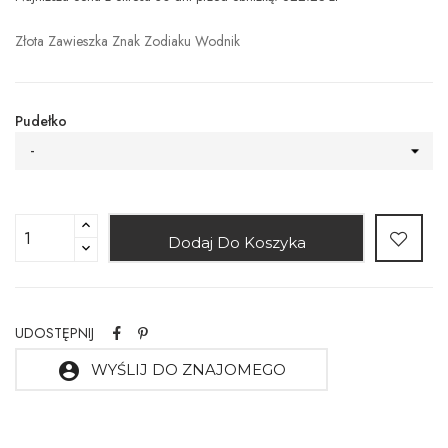
Złota Zawieszka Znak Zodiaku Wodnik
Pudełko
-
Dodaj Do Koszyka
UDOSTĘPNIJ
account_circle
WYŚLIJ DO ZNAJOMEGO