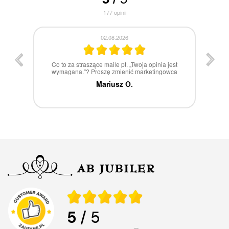
177
opinii
30.07.2026
st
W 100% polecam
ca
Marcin Z.
5
/ 5