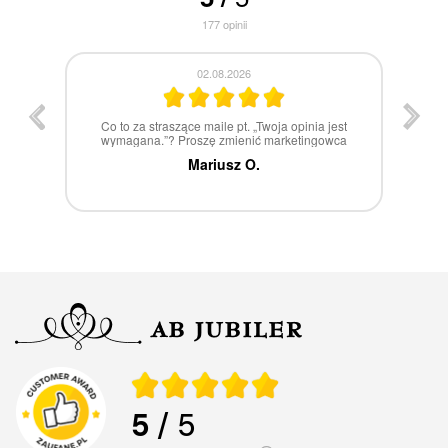
177
opinii
30.07.2026
st
W 100% polecam
ca
Marcin Z.
5
/ 5