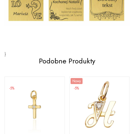
}
Podobne Produkty
Nowy
-5%
-5%