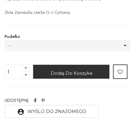
Złota Zawieszka Literka G z Cyrkonią
Pudełko
-
Dodaj Do Koszyka
UDOSTĘPNIJ
account_circle
WYŚLIJ DO ZNAJOMEGO