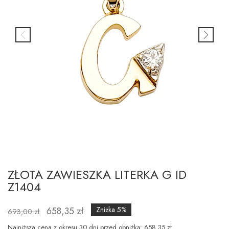
ZŁOTA ZAWIESZKA LITERKA G ID
Z1404
658,35 zł
Zniżka 5%
693,00 zł
Najniższa cena z okresu 30 dni przed obniżką: 658.35 zł