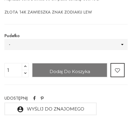
ZŁOTA 14K ZAWIESZKA ZNAK ZODIAKU LEW
Pudełko
-
Dodaj Do Koszyka
UDOSTĘPNIJ
account_circle
WYŚLIJ DO ZNAJOMEGO