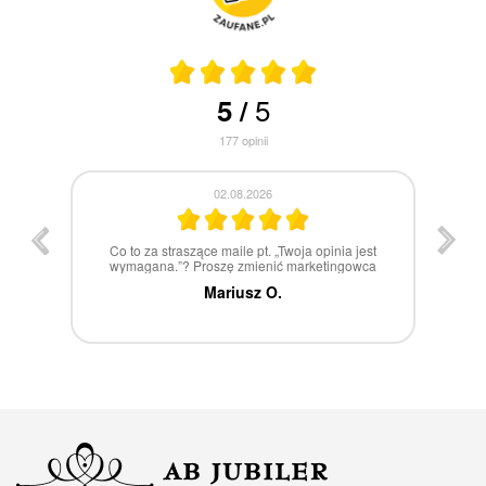
5
5
/
177
opinii
30.07.2026
st
W 100% polecam
ca
Marcin Z.