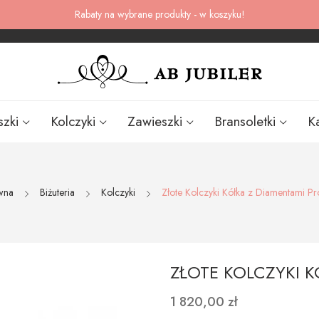
Rabaty na wybrane produkty - w koszyku!
szki
Kolczyki
Zawieszki
Bransoletki
K
wna
Biżuteria
Kolczyki
Złote Kolczyki Kółka z Diamentami P
ZŁOTE KOLCZYKI K
1 820,00 zł