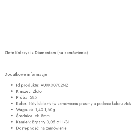
Złote Kolczyki z Diamentem (na zamówienie)
Dodatkowe informacje
Id produktu:
AUXK00702NZ
Kruszec:
Złoto
Próba:
585
Kolor:
żółty lub biały (w zamówieniu prosimy o podanie koloru złot
Waga:
ok. 1,40-1,60g
Średnica:
ok. 8mm
Kamień:
Brylanty 0,05 ct H/Si
Dostępność:
na zamówienie