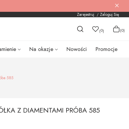
Zarejestruj
Zaloguj Się
0
(0)
(
)
amienie
Na okazje
Nowości
Promocje
róba 585
ÓŁKA Z DIAMENTAMI PRÓBA 585