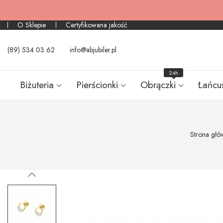
O Sklepie
Certyfikowana jakość
(89) 534 03 62
info@abjubiler.pl
24h
Biżuteria
Pierścionki
Obrączki
Łańcu
Strona głó