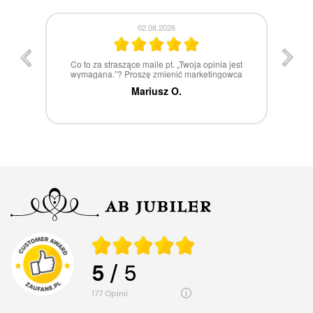
30.07.2026
st
W 100% polecam
ca
Marcin Z.
5
/ 5
177
opinii