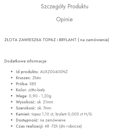
Szczegóły Produktu
Opinie
ZŁOTA ZAWIESZKA TOPAZ i BRYLANT ( na zamówienie)
Dodatkowe informacje
Id produktu:
AUXZ00400NZ
Kruszec:
Złoto
Próba:
585
Kolor:
żółto-biały
Waga:
0,90 - 1,20g
Wysokość:
ok. 21mm
Szerokość:
ok. 7mm
Kamień:
topaz 1,10 ct, brylant 0,005 ct H/Si
Dostępność:
na zamówienie
Czas realizacji:
48 -72h (dni robocze)