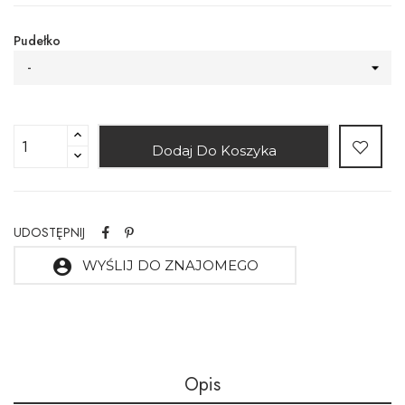
Pudełko
-
Dodaj Do Koszyka
UDOSTĘPNIJ
account_circle
WYŚLIJ DO ZNAJOMEGO
Opis