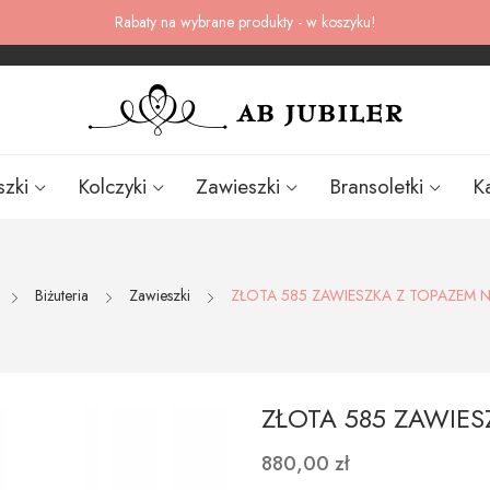
Rabaty na wybrane produkty - w koszyku!
szki
Kolczyki
Zawieszki
Bransoletki
K
Biżuteria
Zawieszki
ZŁOTA 585 ZAWIESZKA Z TOPAZEM 
ZŁOTA 585 ZAWIE
880,00 zł