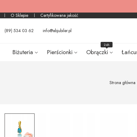
O Sklepie
Certyfikowana jakość
(89) 534 03 62
info@abjubiler.pl
24h
Biżuteria
Pierścionki
Obrączki
Łańcu
Strona główna