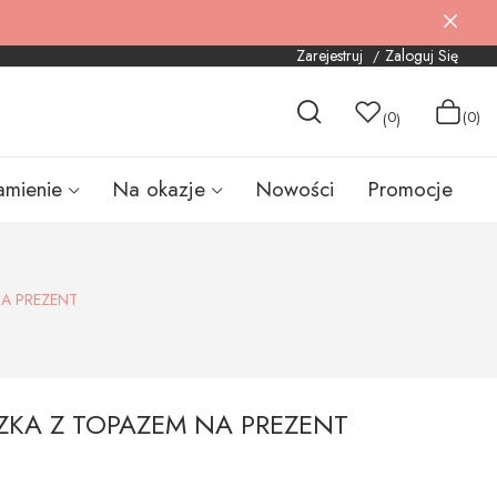
Zarejestruj
Zaloguj Się
0
(0)
(
)
amienie
Na okazje
Nowości
Promocje
NA PREZENT
SZKA Z TOPAZEM NA PREZENT