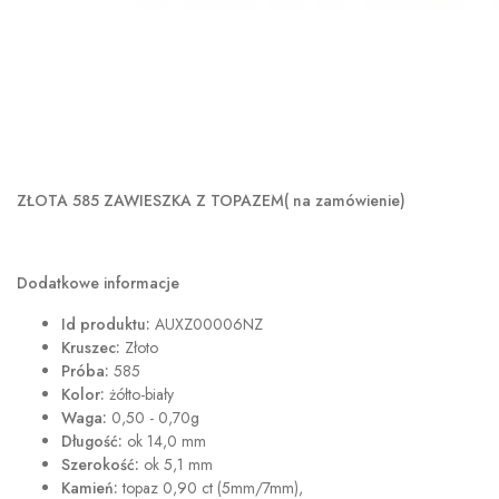
ZŁOTA 585 ZAWIESZKA Z TOPAZEM( na zamówienie)
Dodatkowe informacje
Id produktu:
AUXZ00006NZ
Kruszec:
Złoto
Próba:
585
Kolor:
żółto-biały
Waga:
0,50 - 0,70g
Długość:
ok 14,0 mm
Szerokość:
ok
5,1 mm
Kamień:
topaz 0,90 ct (5mm/7mm),