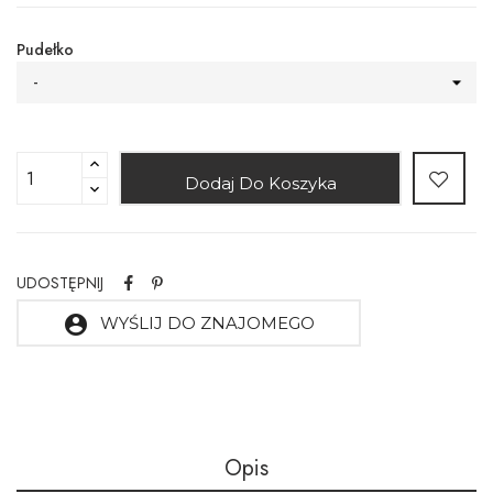
Pudełko
-
Dodaj Do Koszyka
UDOSTĘPNIJ
account_circle
WYŚLIJ DO ZNAJOMEGO
Opis